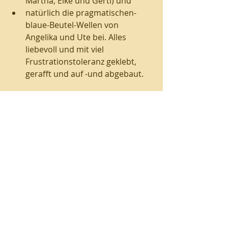
Martha, Elke und Gerti) und 
natürlich die pragmatischen-
blaue-Beutel-Wellen von 
Angelika und Ute bei. Alles 
liebevoll und mit viel 
Frustrationstoleranz geklebt, 
gerafft und auf -und abgebaut.
Viele Details - von der Muschel bis 
zur Schreibmaschine- wurden 
organisiert. 
Tische, Stühle, Sofas geräumt, 
Schnittchen belegt, Programmhefte 
gedruckt und Playlists vorbereitet. 
Musikalische Gäste akquiriert und 
koordiniert,  damit es am 02.11.24 
19.30 Uhr losgehen konnte (wird 
fortgesetzt)