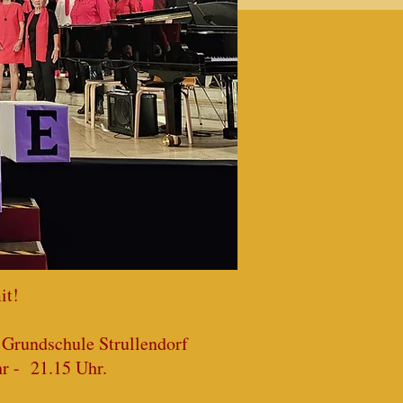
it!
 Grundschule Strullendorf
r - 21.15 Uhr.