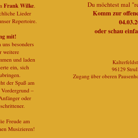
Du möchtest mal "r
Frank Wilke
on
.
Komm zur offen
chliche Lieder
unser Repertoire.
04.03.
oder schau einfa
ng mit!
n uns besonders
r weitere
mmen und laden
Kalterfeldst
ierte ein, sich
96129 Strul
ubringen.
Zugang über oberen Pausenho
eht der Spaß am
 Vordergrund –
 Anfänger oder
schrittener.
die Freude am
en Musizieren!