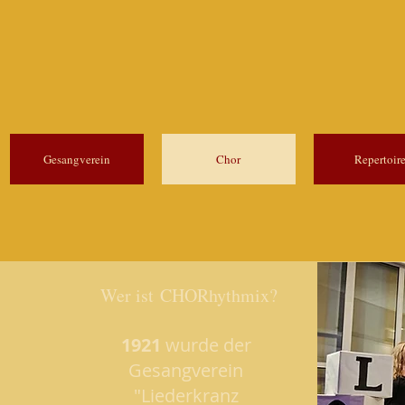
Gesangverein
Chor
Repertoir
Wer ist CHORhythmix?
1921
wurde der
Gesangverein
"Liederkranz