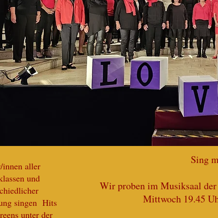
Sing m
/innen aller
klassen und
W
ir proben im Musiksaal der
chiedlicher
Mittwoch 19.45 Uh
ung singen Hits
reens unter der