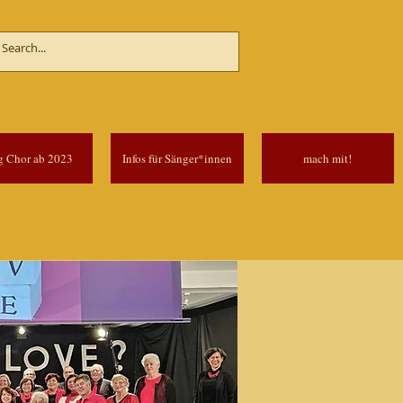
g Chor ab 2023
Infos für Sänger*innen
mach mit!