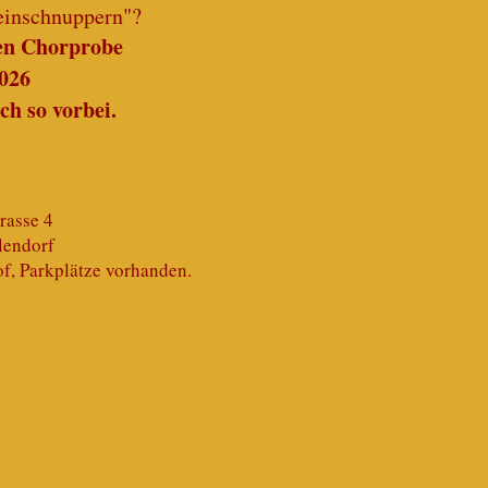
einschnuppern"?
en Chorprobe
2026
ch so vorbei.
rasse 4
lendorf
f, Parkplätze vorhanden.