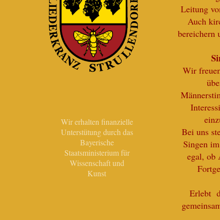
Leitung v
Auch kir
bereichern 
Si
Wir freue
übe
Männersti
Interess
einz
Wir erhalten finanzielle
Bei uns st
Unterstütung durch das
Bayerische
Singen im
Staatsministerium für
egal, ob
Wissenschaft und
Fortge
Kunst
Erlebt 
gemeinsam