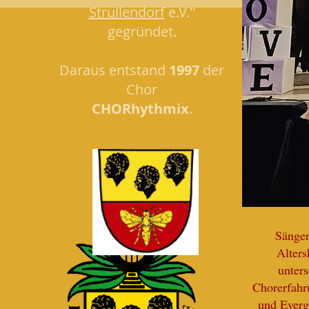
Strullendorf
e.V."
gegründet.
Daraus entstand
1997
der
Chor
CHORhythmix
.
Sänger
Alters
unters
Chorerfahr
und Everg