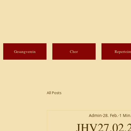
Gesangverein
Chor
Repertoir
All Posts
Admin
28. Feb.
1 Min.
JHV27.02.