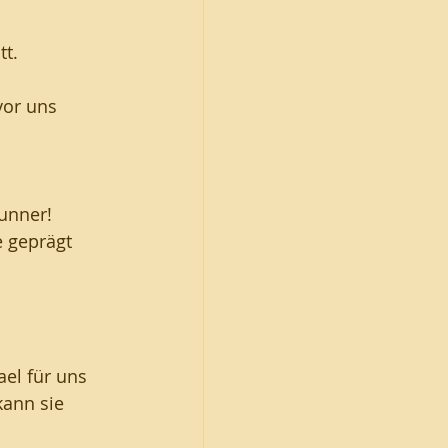
t. 
vor uns 
unner!
 geprägt 
el für uns 
kann sie 