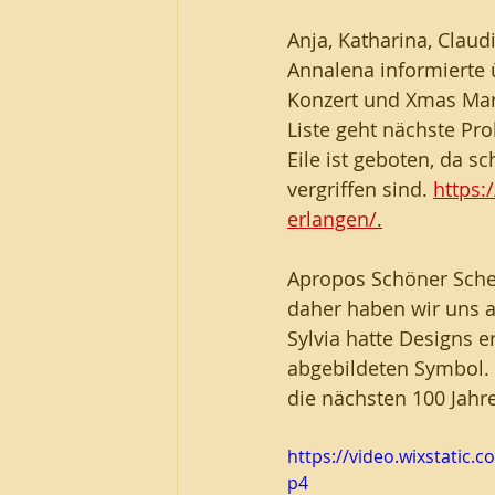
Anja, Katharina, Claud
Annalena informierte ü
Konzert und Xmas Mark
Liste geht nächste Pr
Eile ist geboten, da s
vergriffen sind. 
https:
erlangen/
.
Apropos Schöner Sche
daher haben wir uns 
Sylvia hatte Designs e
abgebildeten Symbol. D
die nächsten 100 Jahre
https://video.wixstati
p4