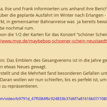
ia, Ilse und Frank informierten uns anhand ihre Berich
ber die geplante Ausfahrt im Winter nach Erlangen - 
t, in gemeinsamer Bahnanreise was  ja bereits bewä
obe nochmal rum. 
chon die 1/2 der Karten für das Konzert "schöner Schei
//www.mvp.de/maybebop-schoener-schein-neustaedte
in: Das Emblem des Gesangvereins ist in die Jahre 
an etwas Neues gewagt. 
rstellt und die Mehrheit fand besonderen Gefallen un
aran wollen wir nun schleifen, bis es perfekt ist, um
 zu repräsentieren.
c.com/video/b9791d_47f5084f6c924833b37d6f7a81616b07/108