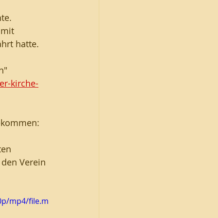
te. 
mit  
hrt hatte.
n"  
r-kirche-
gekommen: 
ten 
 den Verein 
0p/mp4/file.m